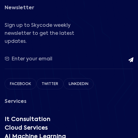
Newsletter
Sign up to Skycode weekly
newsletter to get the latest
updates.
FACEBOOK
TWITTER
LINKDEDIN
Services
It Consultation
Cloud Services
AI Machine Learning