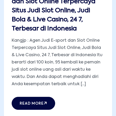
dan Slot Online Terpercaya
Situs Judi Slot Online, Judi
Bola & Live Casino, 24 7,
Terbesar di Indonesia
Kangjp : Agen Judi E-sport dan Slot Online
Terpercaya Situs Judi Slot Online, Judi Bola
& Live Casino, 24 7, Terbesar di Indonesia Itu
berarti dari 100 koin, 95 kembali ke pemain
judi slot online uang asli dari waktu ke
waktu. Dan Anda dapat menghadiahi diri
Anda kesempatan terbaik untuk [...]
READ MORE