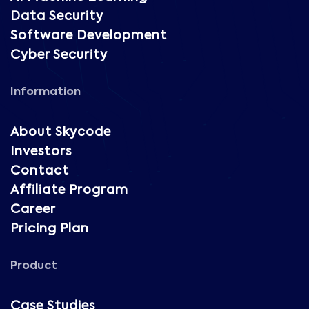
Data Security
Software Development
Cyber Security
Information
About Skycode
Investors
Contact
Affiliate Program
Career
Pricing Plan
Product
Case Studies