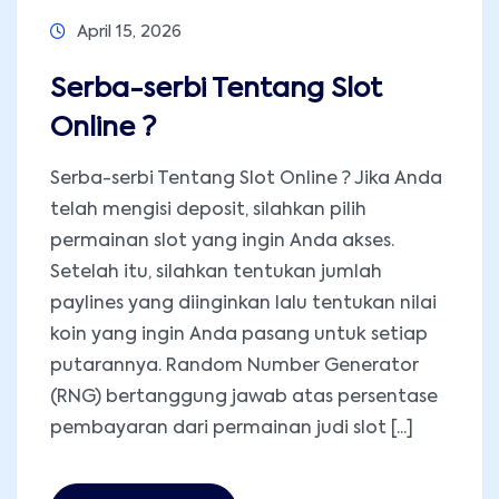
April 15, 2026
Serba-serbi Tentang Slot
Online ?
Serba-serbi Tentang Slot Online ? Jika Anda
telah mengisi deposit, silahkan pilih
permainan slot yang ingin Anda akses.
Setelah itu, silahkan tentukan jumlah
paylines yang diinginkan lalu tentukan nilai
koin yang ingin Anda pasang untuk setiap
putarannya. Random Number Generator
(RNG) bertanggung jawab atas persentase
pembayaran dari permainan judi slot [...]