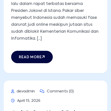
lalu dalam rapat terbatas bersama
Presiden Jokowi di Istana. Pakar siber
menyebut Indonesia sudah memasuki fase
darurat judi online meskipun jutaan situs
sudah diblokir Kementerian Komunikasi dan
Informatika. [...]
READ MORE
devadmin
Comments (0)
April 15, 2026