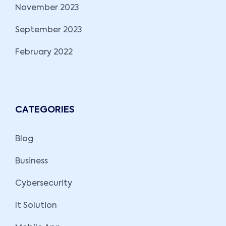
November 2023
September 2023
February 2022
CATEGORIES
Blog
Business
Cybersecurity
It Solution