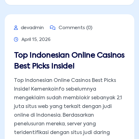
devadmin
Comments (0)
April 15, 2026
Top Indonesian Online Casinos
Best Picks Inside!
Top Indonesian Online Casinos Best Picks
Inside! Kemenkoinfo sebelumnya
mengeklaim sudah memblokir sebanyak 2,1
juta situs web yang terkait dengan judi
online di Indonesia. Berdasarkan
penelusuran mereka, server yang
teridentifikasi dengan situs judi daring