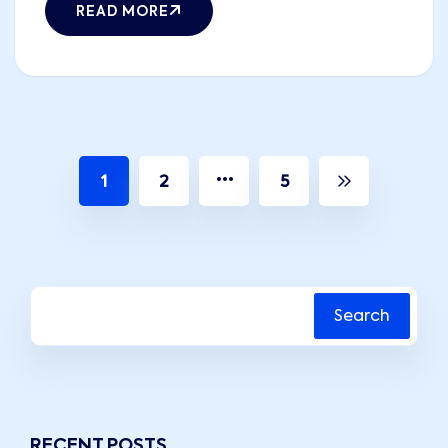
READ MORE
…
1
2
5
Search
RECENT POSTS