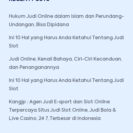
Hukum Judi Online dalam Islam dan Perundang-
Undangan, Bisa Dipidana
Ini 10 Hal yang Harus Anda Ketahui Tentang Judi
Slot
Judi Online, Kenali Bahaya, Ciri-Ciri Kecanduan,
dan Penanganannya
Ini 10 Hal yang Harus Anda Ketahui Tentang Judi
Slot
Kangjp : Agen Judi E-sport dan Slot Online
Terpercaya Situs Judi Slot Online, Judi Bola &
Live Casino, 24 7, Terbesar di Indonesia