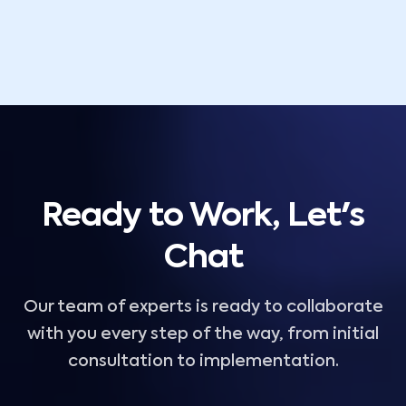
Ready to Work, Let's
Chat
Our team of experts is ready to collaborate
with you every step of the way, from initial
consultation to implementation.