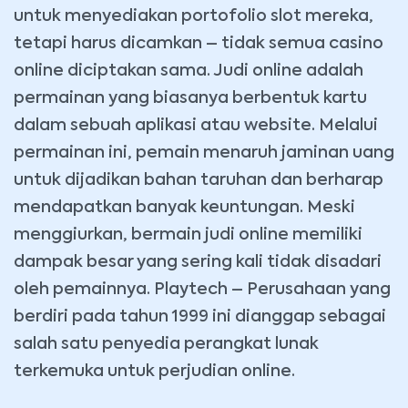
untuk menyediakan portofolio slot mereka,
tetapi harus dicamkan – tidak semua casino
online diciptakan sama. Judi online adalah
permainan yang biasanya berbentuk kartu
dalam sebuah aplikasi atau website. Melalui
permainan ini, pemain menaruh jaminan uang
untuk dijadikan bahan taruhan dan berharap
mendapatkan banyak keuntungan. Meski
menggiurkan, bermain judi online memiliki
dampak besar yang sering kali tidak disadari
oleh pemainnya. Playtech – Perusahaan yang
berdiri pada tahun 1999 ini dianggap sebagai
salah satu penyedia perangkat lunak
terkemuka untuk perjudian online.