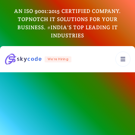
AN ISO 9001:2015 CERTIFIED COMPANY.
TOPNOTCH IT SOLUTIONS FOR YOUR
BUSINESS. #INDIA'S TOP LEADING IT
INDUSTRIES
We’re Hiring