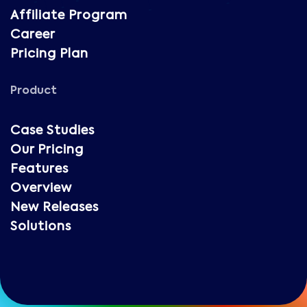
Affiliate Program
Career
Pricing Plan
Product
Case Studies
Our Pricing
Features
Overview
New Releases
Solutions