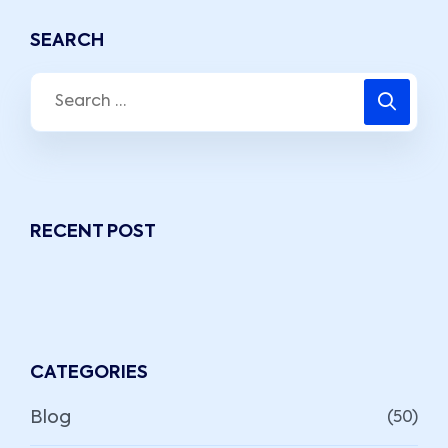
SEARCH
RECENT POST
CATEGORIES
Blog
(50)