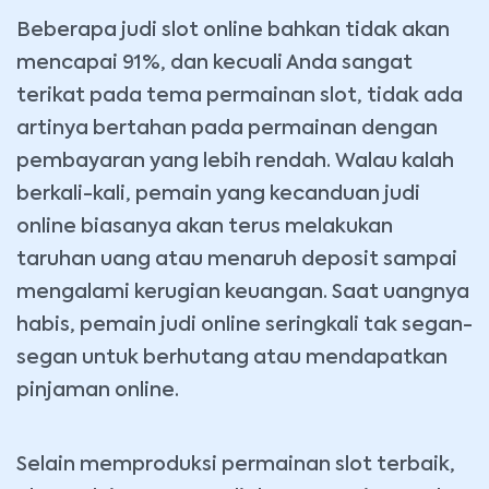
Beberapa judi slot online bahkan tidak akan
mencapai 91%, dan kecuali Anda sangat
terikat pada tema permainan slot, tidak ada
artinya bertahan pada permainan dengan
pembayaran yang lebih rendah. Walau kalah
berkali-kali, pemain yang kecanduan judi
online biasanya akan terus melakukan
taruhan uang atau menaruh deposit sampai
mengalami kerugian keuangan. Saat uangnya
habis, pemain judi online seringkali tak segan-
segan untuk berhutang atau mendapatkan
pinjaman online.
Selain memproduksi permainan slot terbaik,