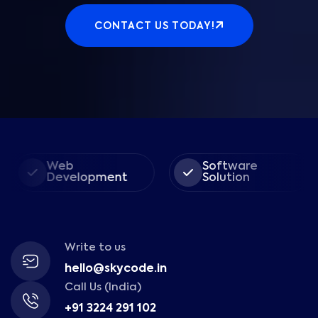
CONTACT US TODAY!
Web
Software
Development
Solution
Write to us
hello@skycode.in
Call Us (India)
+91 3224 291 102