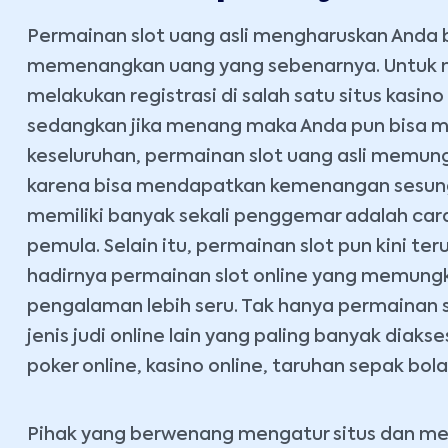
Permainan slot uang asli mengharuskan Anda 
memenangkan uang yang sebenarnya. Untuk me
melakukan registrasi di salah satu situs kasin
sedangkan jika menang maka Anda pun bisa me
keseluruhan, permainan slot uang asli memu
karena bisa mendapatkan kemenangan sesung
memiliki banyak sekali penggemar adalah ca
pemula. Selain itu, permainan slot pun kini t
hadirnya permainan slot online yang memung
pengalaman lebih seru. Tak hanya permainan 
jenis judi online lain yang paling banyak diak
poker online, kasino online, taruhan sepak bol
Pihak yang berwenang mengatur situs dan 