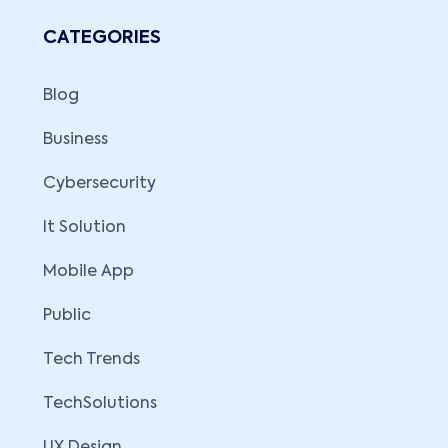
CATEGORIES
Blog
Business
Cybersecurity
It Solution
Mobile App
Public
Tech Trends
TechSolutions