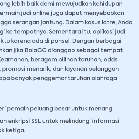
i yang lebih baik demi mewujudkan kehidupan
bermain judi online juga dapat menyebabkan
gga serangan jantung. Dalam kasus lotre, Anda
i ke tempatnya. Sementara itu, aplikasi judi
ktu karena ada di ponsel. Dengan berbagai
nkan jika BolaGG dianggap sebagai tempat
 Keamanan, beragam pilihan taruhan, odds
 promosi menarik, dan layanan pelanggan
gapa banyak penggemar taruhan olahraga
eri pemain peluang besar untuk menang.
n enkripsi SSL untuk melindungi informasi
k ketiga.