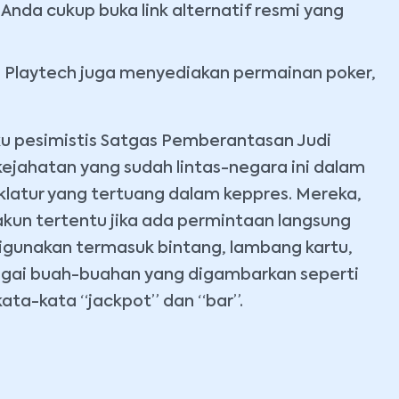
da cukup buka link alternatif resmi yang
, Playtech juga menyediakan permainan poker,
ku pesimistis Satgas Pemberantasan Judi
jahatan yang sudah lintas-negara ini dalam
latur yang tertuang dalam keppres. Mereka,
kun tertentu jika ada permintaan langsung
digunakan termasuk bintang, lambang kartu,
bagai buah-buahan yang digambarkan seperti
kata-kata “jackpot” dan “bar”.