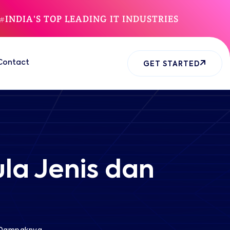
#INDIA'S TOP LEADING IT INDUSTRIES
Contact
GET STARTED
ula Jenis dan