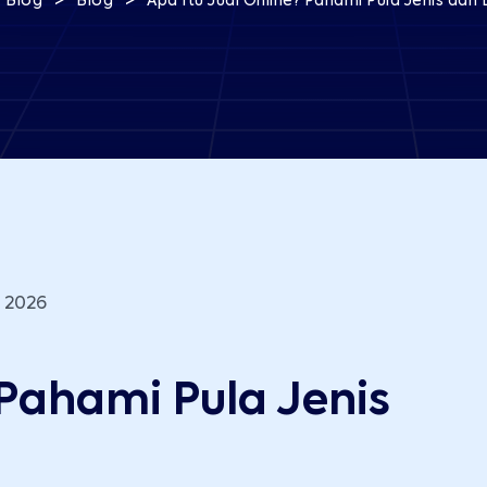
>
>
Blog
Blog
Apa Itu Judi Online? Pahami Pula Jenis da
, 2026
 Pahami Pula Jenis