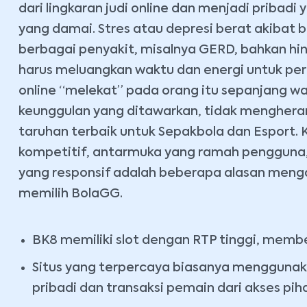
dari lingkaran judi online dan menjadi pribad
yang damai. Stres atau depresi berat akibat 
berbagai penyakit, misalnya GERD, bahkan hin
harus meluangkan waktu dan energi untuk perg
online “melekat” pada orang itu sepanjang wa
keunggulan yang ditawarkan, tidak menghera
taruhan terbaik untuk Sepakbola dan Esport.
kompetitif, antarmuka yang ramah pengguna,
yang responsif adalah beberapa alasan men
memilih BolaGG.
BK8 memiliki slot dengan RTP tinggi, memb
Situs yang terpercaya biasanya menggunaka
pribadi dan transaksi pemain dari akses piha