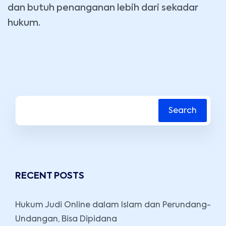
dan butuh penanganan lebih dari sekadar
hukum.
Search
RECENT POSTS
Hukum Judi Online dalam Islam dan Perundang-
Undangan, Bisa Dipidana