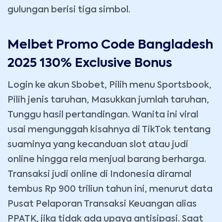
gulungan berisi tiga simbol.
Melbet Promo Code Bangladesh
2025 130% Exclusive Bonus
Login ke akun Sbobet, Pilih menu Sportsbook,
Pilih jenis taruhan, Masukkan jumlah taruhan,
Tunggu hasil pertandingan. Wanita ini viral
usai mengunggah kisahnya di TikTok tentang
suaminya yang kecanduan slot atau judi
online hingga rela menjual barang berharga.
Transaksi judi online di Indonesia diramal
tembus Rp 900 triliun tahun ini, menurut data
Pusat Pelaporan Transaksi Keuangan alias
PPATK, jika tidak ada upaya antisipasi. Saat