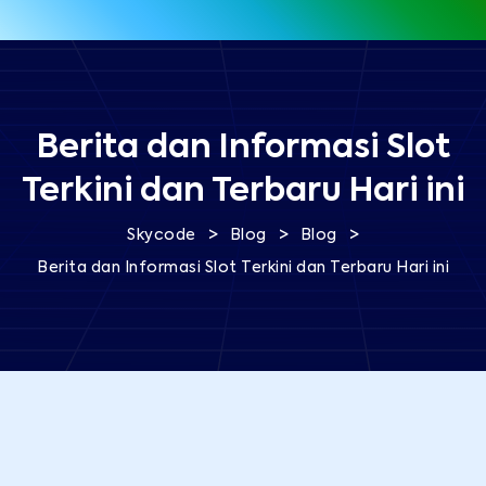
Berita dan Informasi Slot
Terkini dan Terbaru Hari ini
>
>
>
Skycode
Blog
Blog
Berita dan Informasi Slot Terkini dan Terbaru Hari ini