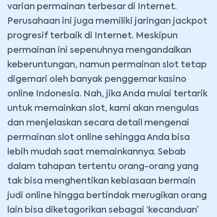
varian permainan terbesar di Internet.
Perusahaan ini juga memiliki jaringan jackpot
progresif terbaik di Internet. Meskipun
permainan ini sepenuhnya mengandalkan
keberuntungan, namun permainan slot tetap
digemari oleh banyak penggemar kasino
online Indonesia. Nah, jika Anda mulai tertarik
untuk memainkan slot, kami akan mengulas
dan menjelaskan secara detail mengenai
permainan slot online sehingga Anda bisa
lebih mudah saat memainkannya. Sebab
dalam tahapan tertentu orang-orang yang
tak bisa menghentikan kebiasaan bermain
judi online hingga bertindak merugikan orang
lain bisa diketagorikan sebagai ‘kecanduan’