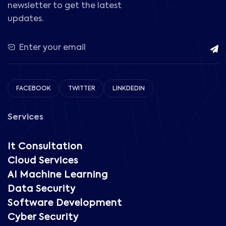
newsletter to get the latest
updates.
FACEBOOK
TWITTER
LINKDEDIN
Services
It Consultation
Cloud Services
AI Machine Learning
Data Security
Software Development
Cyber Security