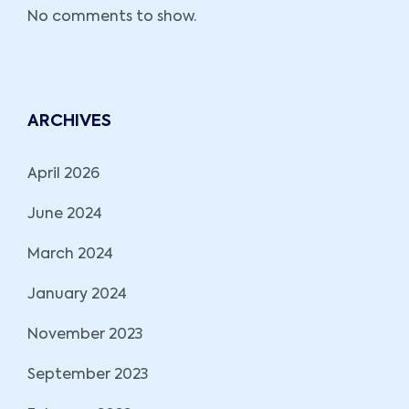
No comments to show.
ARCHIVES
April 2026
June 2024
March 2024
January 2024
November 2023
September 2023