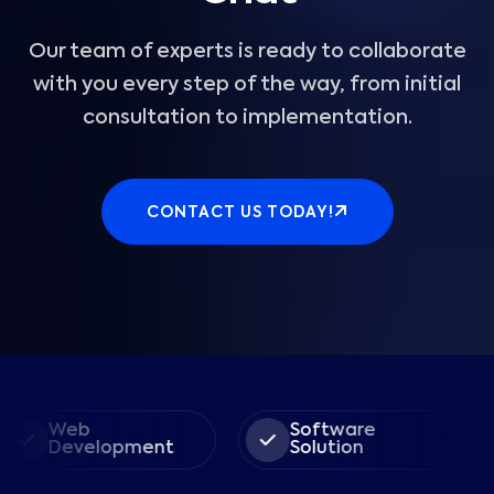
Our team of experts is ready to collaborate
with you every step of the way, from initial
consultation to implementation.
CONTACT US TODAY!
Web
Software
E
Development
Solution