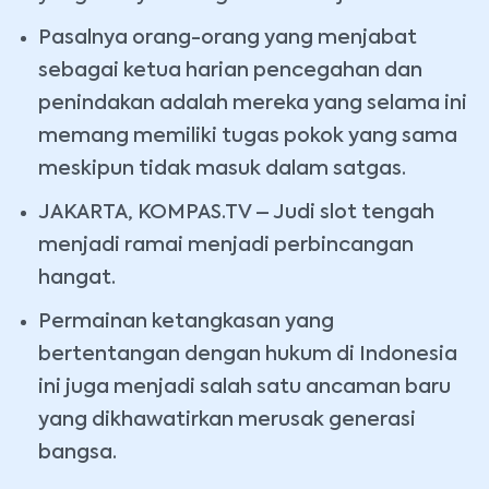
Pasalnya orang-orang yang menjabat
sebagai ketua harian pencegahan dan
penindakan adalah mereka yang selama ini
memang memiliki tugas pokok yang sama
meskipun tidak masuk dalam satgas.
JAKARTA, KOMPAS.TV – Judi slot tengah
menjadi ramai menjadi perbincangan
hangat.
Permainan ketangkasan yang
bertentangan dengan hukum di Indonesia
ini juga menjadi salah satu ancaman baru
yang dikhawatirkan merusak generasi
bangsa.