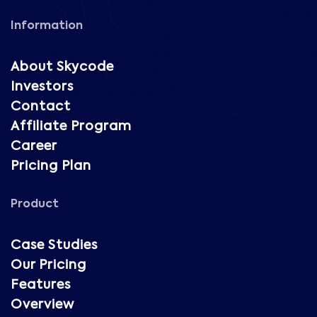
Information
About Skycode
Investors
Contact
Affiliate Program
Career
Pricing Plan
Product
Case Studies
Our Pricing
Features
Overview