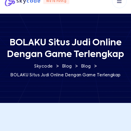
We’re Hiring
BOLAKU Situs Judi Online
Dengan Game Terlengkap
>
>
>
Skycode
Blog
Blog
BOLAKU Situs Judi Online Dengan Game Terlengkap