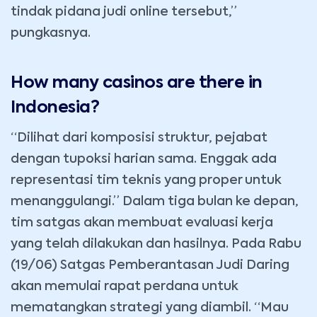
tindak pidana judi online tersebut,”
pungkasnya.
How many casinos are there in
Indonesia?
“Dilihat dari komposisi struktur, pejabat
dengan tupoksi harian sama. Enggak ada
representasi tim teknis yang proper untuk
menanggulangi.” Dalam tiga bulan ke depan,
tim satgas akan membuat evaluasi kerja
yang telah dilakukan dan hasilnya. Pada Rabu
(19/06) Satgas Pemberantasan Judi Daring
akan memulai rapat perdana untuk
mematangkan strategi yang diambil. “Mau