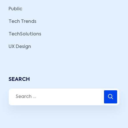
Public
Tech Trends
TechSolutions
UX Design
SEARCH