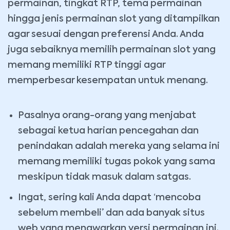
permainan, tingkat RTP, tema permainan
hingga jenis permainan slot yang ditampilkan
agar sesuai dengan preferensi Anda. Anda
juga sebaiknya memilih permainan slot yang
memang memiliki RTP tinggi agar
memperbesar kesempatan untuk menang.
Pasalnya orang-orang yang menjabat
sebagai ketua harian pencegahan dan
penindakan adalah mereka yang selama ini
memang memiliki tugas pokok yang sama
meskipun tidak masuk dalam satgas.
Ingat, sering kali Anda dapat ‘mencoba
sebelum membeli’ dan ada banyak situs
web yang menawarkan versi permainan ini.