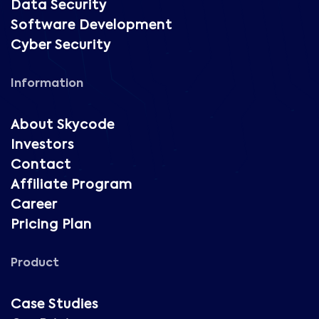
Data Security
Software Development
Cyber Security
Information
About Skycode
Investors
Contact
Affiliate Program
Career
Pricing Plan
Product
Case Studies