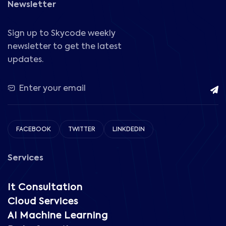
Newsletter
Sign up to Skycode weekly
newsletter to get the latest
updates.
FACEBOOK
TWITTER
LINKDEDIN
Services
It Consultation
Cloud Services
AI Machine Learning