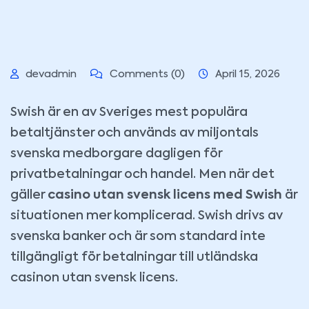
devadmin
Comments (0)
April 15, 2026
Swish är en av Sveriges mest populära
betaltjänster och används av miljontals
svenska medborgare dagligen för
privatbetalningar och handel. Men när det
gäller
casino utan svensk licens med Swish
är
situationen mer komplicerad. Swish drivs av
svenska banker och är som standard inte
tillgängligt för betalningar till utländska
casinon utan svensk licens.