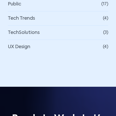
Public
(17)
Tech Trends
(4)
TechSolutions
(3)
UX Design
(4)