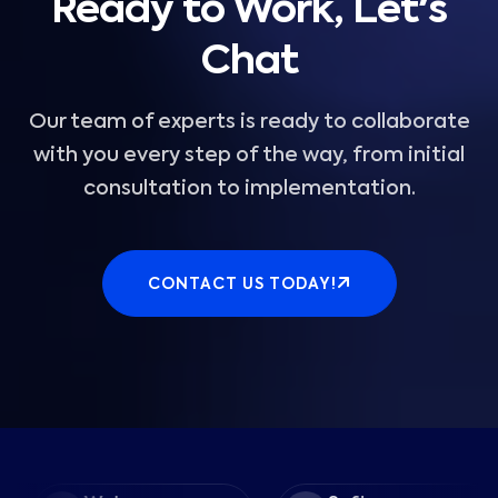
Ready to Work, Let's
Chat
Our team of experts is ready to collaborate
with you every step of the way, from initial
consultation to implementation.
CONTACT US TODAY!