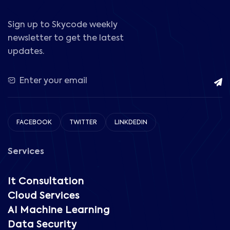
Sign up to Skycode weekly
newsletter to get the latest
updates.
FACEBOOK
TWITTER
LINKDEDIN
Services
It Consultation
Cloud Services
AI Machine Learning
Data Security