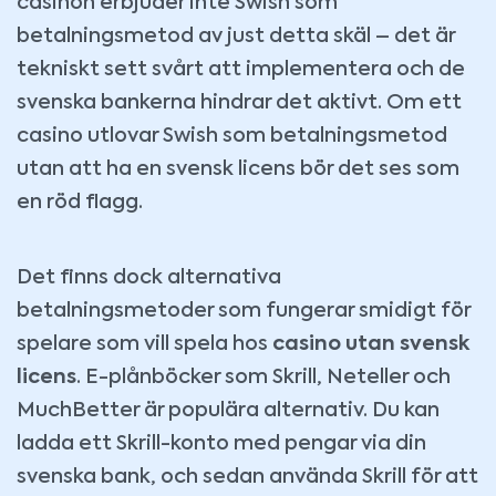
casinon erbjuder inte Swish som
betalningsmetod av just detta skäl – det är
tekniskt sett svårt att implementera och de
svenska bankerna hindrar det aktivt. Om ett
casino utlovar Swish som betalningsmetod
utan att ha en svensk licens bör det ses som
en röd flagg.
Det finns dock alternativa
betalningsmetoder som fungerar smidigt för
spelare som vill spela hos
casino utan svensk
licens
. E-plånböcker som Skrill, Neteller och
MuchBetter är populära alternativ. Du kan
ladda ett Skrill-konto med pengar via din
svenska bank, och sedan använda Skrill för att