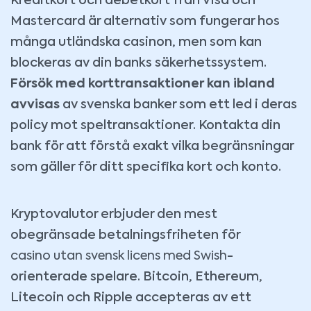
Kreditkort och debetkort från Visa och
Mastercard är alternativ som fungerar hos
många utländska casinon, men som kan
blockeras av din banks säkerhetssystem.
Försök med korttransaktioner kan ibland
avvisas
av svenska banker som ett led i deras
policy mot speltransaktioner. Kontakta din
bank för att förstå exakt vilka begränsningar
som gäller för ditt specifika kort och konto.
Kryptovalutor erbjuder den mest
obegränsade betalningsfriheten för
casino utan svensk licens med Swish
-
orienterade spelare. Bitcoin, Ethereum,
Litecoin och Ripple accepteras av ett