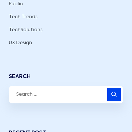
Public
Tech Trends
TechSolutions
UX Design
SEARCH