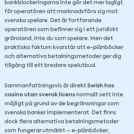
bankblockeringarna inte gör det mer lagligt
för operatören att marknadsföra sig mot
svenska spelare. Det är fortfarande
operatören som befinner sig i ett juridiskt
gränsland, inte du som spelare. Men det
praktiska faktum kvarstår att e-plånböcker
och alternativa betalningsmetoder ger dig
tillgång till ett bredare spelutbud.
Sammanfattningsvis är direkt
Swish hos
casino utan svensk licens
normalt sett inte
möjligt på grund av de begränsningar som
svenska banker implementerat. Det finns
dock flera alternativa betalningsmetoder
som fungerar utmärkt – e-plånböcker,