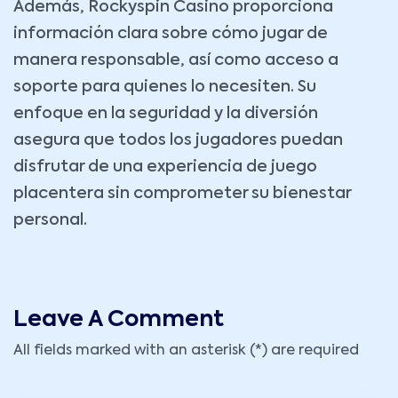
Además, Rockyspin Casino proporciona
información clara sobre cómo jugar de
manera responsable, así como acceso a
soporte para quienes lo necesiten. Su
enfoque en la seguridad y la diversión
asegura que todos los jugadores puedan
disfrutar de una experiencia de juego
placentera sin comprometer su bienestar
personal.
Leave A Comment
All fields marked with an asterisk (*) are required