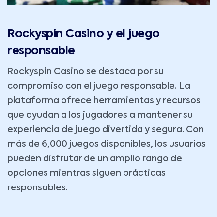
Rockyspin Casino y el juego
responsable
Rockyspin Casino se destaca por su
compromiso con el juego responsable. La
plataforma ofrece herramientas y recursos
que ayudan a los jugadores a mantener su
experiencia de juego divertida y segura. Con
más de 6,000 juegos disponibles, los usuarios
pueden disfrutar de un amplio rango de
opciones mientras siguen prácticas
responsables.