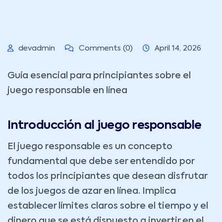
devadmin
Comments (0)
April 14, 2026
Guía esencial para principiantes sobre el
juego responsable en línea
Introducción al juego responsable
El juego responsable es un concepto
fundamental que debe ser entendido por
todos los principiantes que desean disfrutar
de los juegos de azar en línea. Implica
establecer límites claros sobre el tiempo y el
dinero que se está dispuesto a invertir en el