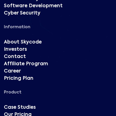
Software Development
Cyber Security
Information
About Skycode
Investors
Contact
Affiliate Program
Career
Pricing Plan
Product
Case Studies
Our Pricing