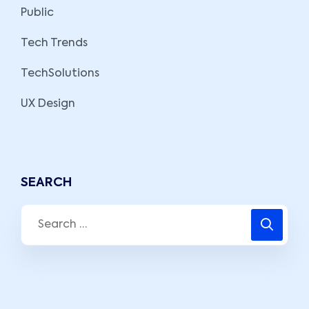
Public
Tech Trends
TechSolutions
UX Design
SEARCH