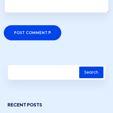
POST COMMENT
Search
RECENT POSTS