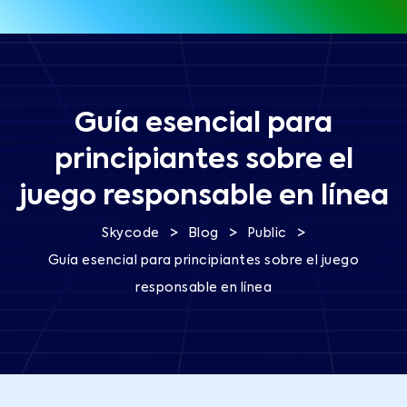
Guía esencial para
principiantes sobre el
juego responsable en línea
>
>
>
Skycode
Blog
Public
Guía esencial para principiantes sobre el juego
responsable en línea