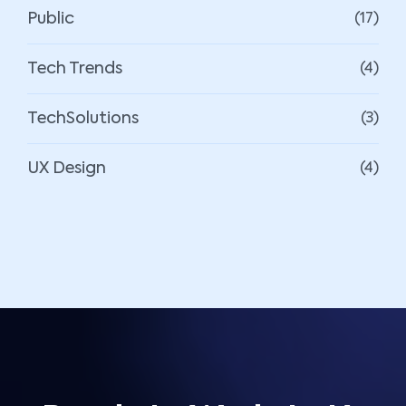
Public
(17)
Tech Trends
(4)
TechSolutions
(3)
UX Design
(4)