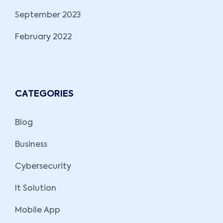
September 2023
February 2022
CATEGORIES
Blog
Business
Cybersecurity
It Solution
Mobile App