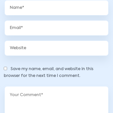
Save my name, email, and website in this
browser for the next time I comment.