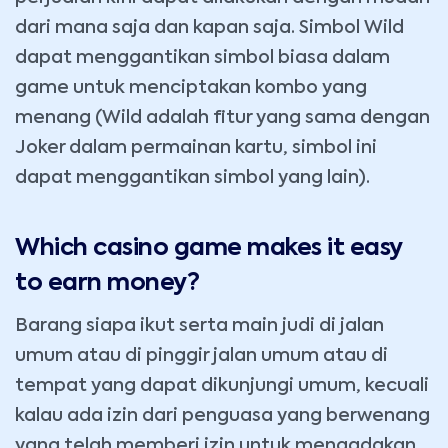
dari mana saja dan kapan saja. Simbol Wild
dapat menggantikan simbol biasa dalam
game untuk menciptakan kombo yang
menang (Wild adalah fitur yang sama dengan
Joker dalam permainan kartu, simbol ini
dapat menggantikan simbol yang lain).
Which casino game makes it easy
to earn money?
Barang siapa ikut serta main judi di jalan
umum atau di pinggir jalan umum atau di
tempat yang dapat dikunjungi umum, kecuali
kalau ada izin dari penguasa yang berwenang
yang telah memberi izin untuk mengadakan