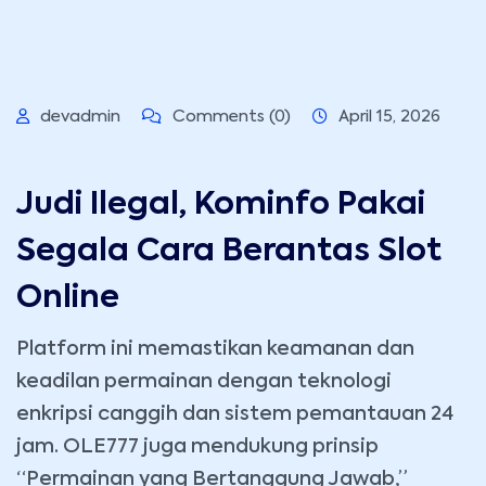
devadmin
Comments (0)
April 15, 2026
Judi Ilegal, Kominfo Pakai
Segala Cara Berantas Slot
Online
Platform ini memastikan keamanan dan
keadilan permainan dengan teknologi
enkripsi canggih dan sistem pemantauan 24
jam. OLE777 juga mendukung prinsip
“Permainan yang Bertanggung Jawab,”