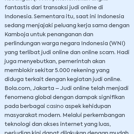
fantastis dari transaksi judi online di
Indonesia. Sementara itu, saat ini Indonesia
sedang menjajaki peluang kerja sama dengan
Kamboja untuk penanganan dan
perlindungan warga negara Indonesia (WNI)
yang terlibat judi online dan online scam. Hadi
juga menyebutkan, pemerintah akan
memblokir sekitar 5.000 rekening yang
diduga terkait dengan kegiatan judi online.
Bola.com, Jakarta – Judi online telah menjadi
fenomena global dengan dampak signifikan
pada berbagai
casino
aspek kehidupan
masyarakat modern. Melalui perkembangan
teknologi dan akses internet yang luas,
perjudian kini dapat dilakukan dengan mudah