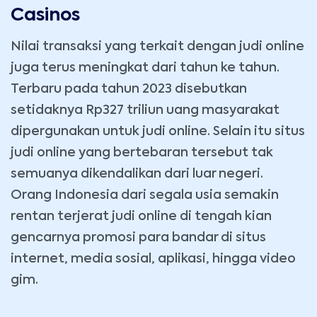
Casinos
Nilai transaksi yang terkait dengan judi online
juga terus meningkat dari tahun ke tahun.
Terbaru pada tahun 2023 disebutkan
setidaknya Rp327 triliun uang masyarakat
dipergunakan untuk judi online. Selain itu situs
judi online yang bertebaran tersebut tak
semuanya dikendalikan dari luar negeri.
Orang Indonesia dari segala usia semakin
rentan terjerat judi online di tengah kian
gencarnya promosi para bandar di situs
internet, media sosial, aplikasi, hingga video
gim.