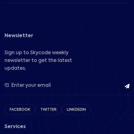
Newsletter
Sign up to Skycode weekly
newsletter to get the latest
updates.
FACEBOOK
TWITTER
LINKDEDIN
Services