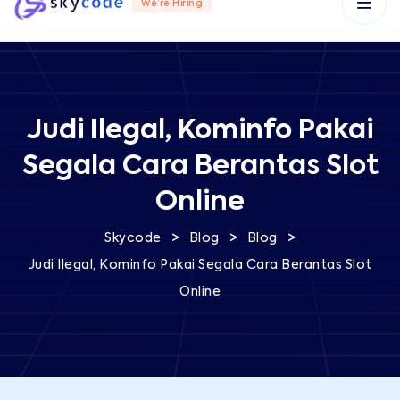
We’re Hiring
Judi Ilegal, Kominfo Pakai
Segala Cara Berantas Slot
Online
>
>
>
Skycode
Blog
Blog
Judi Ilegal, Kominfo Pakai Segala Cara Berantas Slot
Online