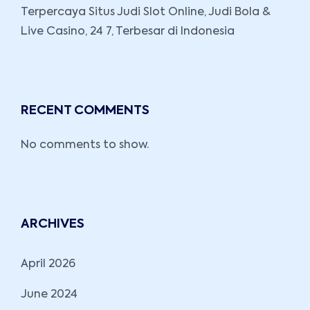
Terpercaya Situs Judi Slot Online, Judi Bola &
Live Casino, 24 7, Terbesar di Indonesia
RECENT COMMENTS
No comments to show.
ARCHIVES
April 2026
June 2024