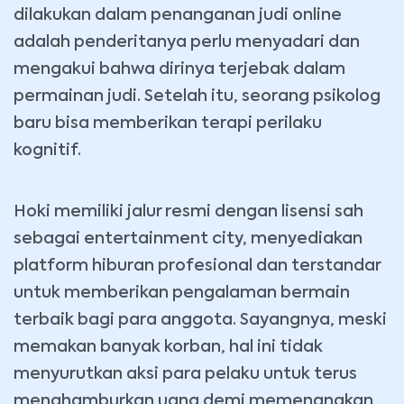
dilakukan dalam penanganan judi online
adalah penderitanya perlu menyadari dan
mengakui bahwa dirinya terjebak dalam
permainan judi. Setelah itu, seorang psikolog
baru bisa memberikan terapi perilaku
kognitif.
Hoki memiliki jalur resmi dengan lisensi sah
sebagai entertainment city, menyediakan
platform hiburan profesional dan terstandar
untuk memberikan pengalaman bermain
terbaik bagi para anggota. Sayangnya, meski
memakan banyak korban, hal ini tidak
menyurutkan aksi para pelaku untuk terus
menghamburkan uang demi memenangkan