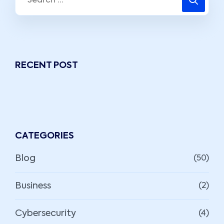
RECENT POST
CATEGORIES
Blog
(50)
Business
(2)
Cybersecurity
(4)