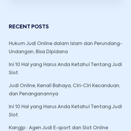
RECENT POSTS
Hukum Judi Online dalam Islam dan Perundang-
Undangan, Bisa Dipidana
Ini 10 Hal yang Harus Anda Ketahui Tentang Judi
Slot
Judi Online, Kenali Bahaya, Ciri-Ciri Kecanduan,
dan Penanganannya
Ini 10 Hal yang Harus Anda Ketahui Tentang Judi
Slot
Kangjp : Agen Judi E-sport dan Slot Online