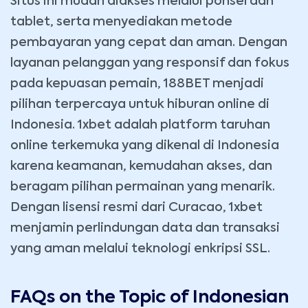
Situs ini mudah diakses melalui ponsel dan
tablet, serta menyediakan metode
pembayaran yang cepat dan aman. Dengan
layanan pelanggan yang responsif dan fokus
pada kepuasan pemain, 188BET menjadi
pilihan terpercaya untuk hiburan online di
Indonesia. 1xbet adalah platform taruhan
online terkemuka yang dikenal di Indonesia
karena keamanan, kemudahan akses, dan
beragam pilihan permainan yang menarik.
Dengan lisensi resmi dari Curacao, 1xbet
menjamin perlindungan data dan transaksi
yang aman melalui teknologi enkripsi SSL.
FAQs on the Topic of Indonesian