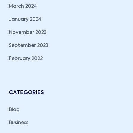
March 2024
January 2024
November 2023
September 2023
February 2022
CATEGORIES
Blog
Business