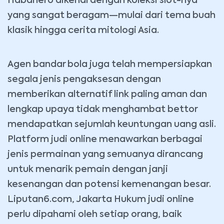
Habanero dikenal dengan koleksi slot-nya
yang sangat beragam—mulai dari tema buah
klasik hingga cerita mitologi Asia.
Agen bandar bola juga telah mempersiapkan
segala jenis pengaksesan dengan
memberikan alternatif link paling aman dan
lengkap upaya tidak menghambat bettor
mendapatkan sejumlah keuntungan uang asli.
Platform judi online menawarkan berbagai
jenis permainan yang semuanya dirancang
untuk menarik pemain dengan janji
kesenangan dan potensi kemenangan besar.
Liputan6.com, Jakarta Hukum judi online
perlu dipahami oleh setiap orang, baik