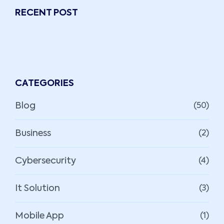
RECENT POST
CATEGORIES
Blog
(50)
Business
(2)
Cybersecurity
(4)
It Solution
(3)
Mobile App
(1)