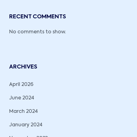
RECENT COMMENTS
No comments to show.
ARCHIVES
April 2026
June 2024
March 2024
January 2024