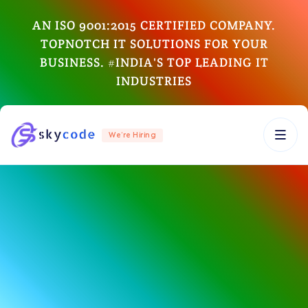
AN ISO 9001:2015 CERTIFIED COMPANY.
TOPNOTCH IT SOLUTIONS FOR YOUR
BUSINESS. #INDIA'S TOP LEADING IT
INDUSTRIES
We’re Hiring