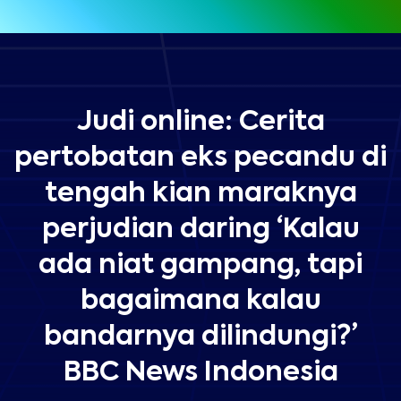
Judi online: Cerita
pertobatan eks pecandu di
tengah kian maraknya
perjudian daring ‘Kalau
ada niat gampang, tapi
bagaimana kalau
bandarnya dilindungi?’
BBC News Indonesia