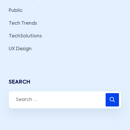
Public
Tech Trends
TechSolutions
UX Design
SEARCH