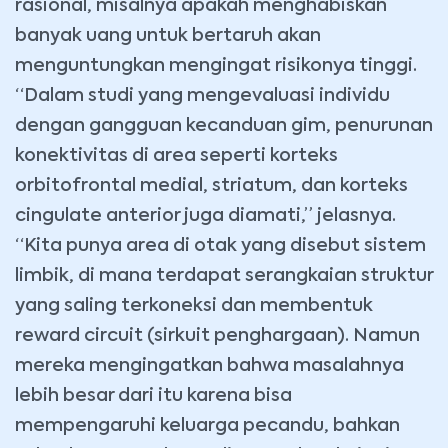
rasional, misalnya apakah menghabiskan
banyak uang untuk bertaruh akan
menguntungkan mengingat risikonya tinggi.
“Dalam studi yang mengevaluasi individu
dengan gangguan kecanduan gim, penurunan
konektivitas di area seperti korteks
orbitofrontal medial, striatum, dan korteks
cingulate anterior juga diamati,” jelasnya.
“Kita punya area di otak yang disebut sistem
limbik, di mana terdapat serangkaian struktur
yang saling terkoneksi dan membentuk
reward circuit (sirkuit penghargaan). Namun
mereka mengingatkan bahwa masalahnya
lebih besar dari itu karena bisa
mempengaruhi keluarga pecandu, bahkan