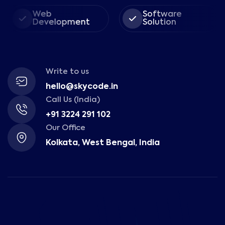
Web
Software
Development
Solution
Write to us
hello@skycode.in
Call Us (India)
+91 3224 291 102
Our Office
Kolkata, West Bengal, India