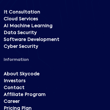
It Consultation
Cloud Services
AI Machine Learning
Data Security
Software Development
Cyber Security
Information
About Skycode
Investors
Contact
Affiliate Program
Career
Pricing Plan