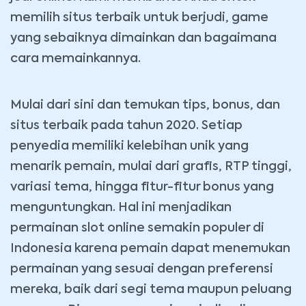
memilih situs terbaik untuk berjudi, game
yang sebaiknya dimainkan dan bagaimana
cara memainkannya.
Mulai dari sini dan temukan tips, bonus, dan
situs terbaik pada tahun 2020. Setiap
penyedia memiliki kelebihan unik yang
menarik pemain, mulai dari grafis, RTP tinggi,
variasi tema, hingga fitur-fitur bonus yang
menguntungkan. Hal ini menjadikan
permainan slot online semakin populer di
Indonesia karena pemain dapat menemukan
permainan yang sesuai dengan preferensi
mereka, baik dari segi tema maupun peluang