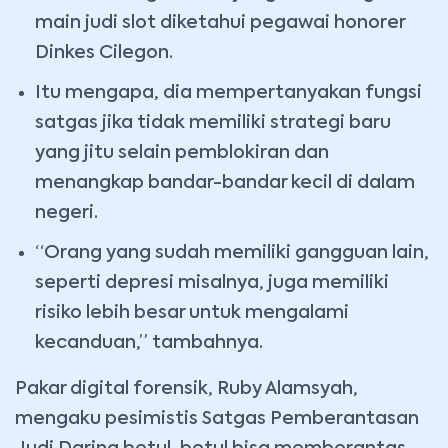
main judi slot diketahui pegawai honorer
Dinkes Cilegon.
Itu mengapa, dia mempertanyakan fungsi
satgas jika tidak memiliki strategi baru
yang jitu selain pemblokiran dan
menangkap bandar-bandar kecil di dalam
negeri.
“Orang yang sudah memiliki gangguan lain,
seperti depresi misalnya, juga memiliki
risiko lebih besar untuk mengalami
kecanduan,” tambahnya.
Pakar digital forensik, Ruby Alamsyah,
mengaku pesimistis Satgas Pemberantasan