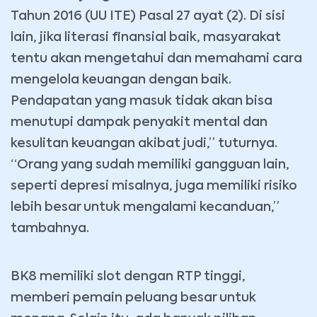
Tahun 2016 (UU ITE) Pasal 27 ayat (2). Di sisi
lain, jika literasi finansial baik, masyarakat
tentu akan mengetahui dan memahami cara
mengelola keuangan dengan baik.
Pendapatan yang masuk tidak akan bisa
menutupi dampak penyakit mental dan
kesulitan keuangan akibat judi,” tuturnya.
“Orang yang sudah memiliki gangguan lain,
seperti depresi misalnya, juga memiliki risiko
lebih besar untuk mengalami kecanduan,”
tambahnya.
BK8 memiliki slot dengan RTP tinggi,
memberi pemain peluang besar untuk