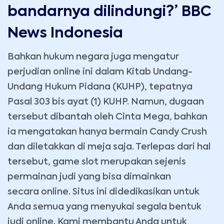
bandarnya dilindungi?’ BBC
News Indonesia
Bahkan hukum negara juga mengatur
perjudian online ini dalam Kitab Undang-
Undang Hukum Pidana (KUHP), tepatnya
Pasal 303 bis ayat (1) KUHP. Namun, dugaan
tersebut dibantah oleh Cinta Mega, bahkan
ia mengatakan hanya bermain Candy Crush
dan diletakkan di meja saja. Terlepas dari hal
tersebut, game slot merupakan sejenis
permainan judi yang bisa dimainkan
secara online. Situs ini didedikasikan untuk
Anda semua yang menyukai segala bentuk
judi online. Kami membantu Anda untuk