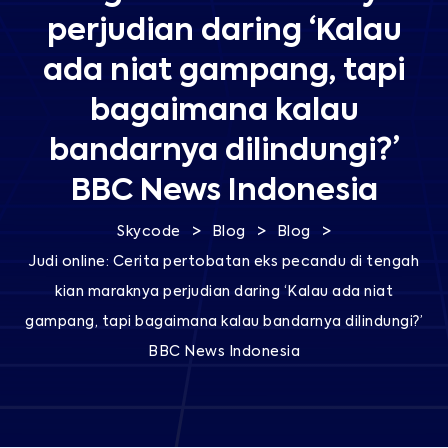
perjudian daring ‘Kalau
ada niat gampang, tapi
bagaimana kalau
bandarnya dilindungi?’
BBC News Indonesia
>
>
>
Skycode
Blog
Blog
Judi online: Cerita pertobatan eks pecandu di tengah
kian maraknya perjudian daring ‘Kalau ada niat
gampang, tapi bagaimana kalau bandarnya dilindungi?’
BBC News Indonesia