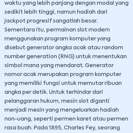
waktu yang lebih panjang dengan modal yang
sedikit lebih tinggi, namun hadiah dari
jackpot progresif sangatlah besar.
Sementara itu, permainan slot modern
menggunakan program komputer yang
disebut generator angka acak atau random
number generation (RNG) untuk menentukan
simbol mana yang mendarat. Generator
nomor acak merupakan program komputer
yang memiliki fungsi untuk memutar ribuan
angka per detik. Untuk terhindar dari
pelanggaran hukum, mesin slot diganti
menjadi mesin yang mengeluarkan hadiah
non-uang, seperti permen karet atau permen
rasa buah. Pada 1895, Charles Fey, seorang