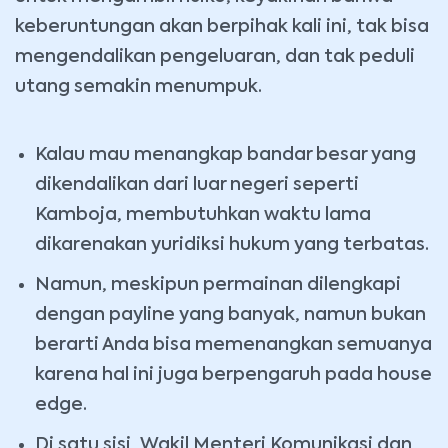
keberuntungan akan berpihak kali ini, tak bisa
mengendalikan pengeluaran, dan tak peduli
utang semakin menumpuk.
Kalau mau menangkap bandar besar yang
dikendalikan dari luar negeri seperti
Kamboja, membutuhkan waktu lama
dikarenakan yuridiksi hukum yang terbatas.
Namun, meskipun permainan dilengkapi
dengan payline yang banyak, namun bukan
berarti Anda bisa memenangkan semuanya
karena hal ini juga berpengaruh pada house
edge.
Di satu sisi, Wakil Menteri Komunikasi dan