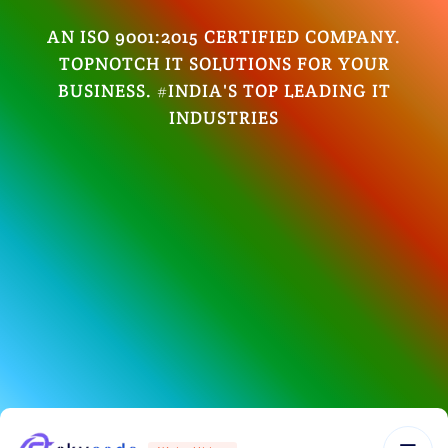
AN ISO 9001:2015 CERTIFIED COMPANY.
TOPNOTCH IT SOLUTIONS FOR YOUR
BUSINESS. #INDIA'S TOP LEADING IT
INDUSTRIES