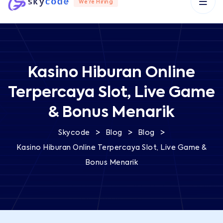
We’re Hiring
Kasino Hiburan Online
Terpercaya Slot, Live Game
& Bonus Menarik
>
>
>
Skycode
Blog
Blog
Kasino Hiburan Online Terpercaya Slot, Live Game &
Bonus Menarik