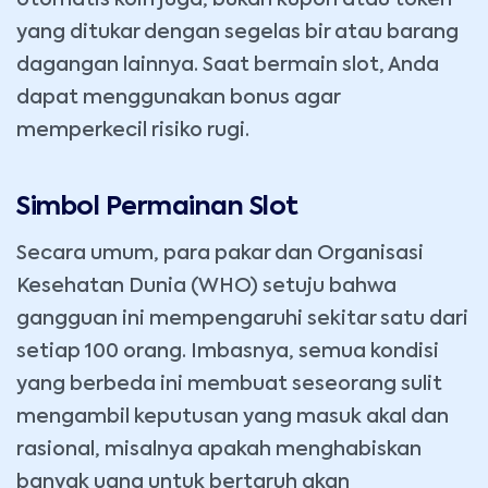
otomatis koin juga, bukan kupon atau token
yang ditukar dengan segelas bir atau barang
dagangan lainnya. Saat bermain slot, Anda
dapat menggunakan bonus agar
memperkecil risiko rugi.
Simbol Permainan Slot
Secara umum, para pakar dan Organisasi
Kesehatan Dunia (WHO) setuju bahwa
gangguan ini mempengaruhi sekitar satu dari
setiap 100 orang. Imbasnya, semua kondisi
yang berbeda ini membuat seseorang sulit
mengambil keputusan yang masuk akal dan
rasional, misalnya apakah menghabiskan
banyak uang untuk bertaruh akan