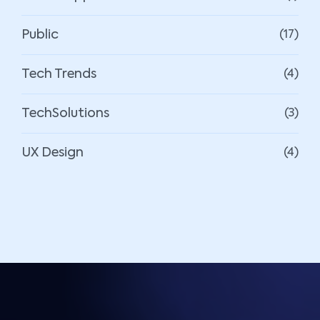
Public
(17)
Tech Trends
(4)
TechSolutions
(3)
UX Design
(4)