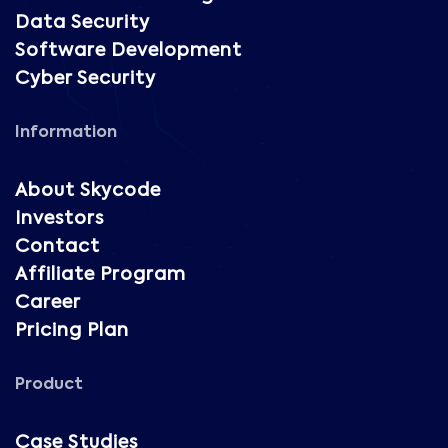
Data Security
Software Development
Cyber Security
Information
About Skycode
Investors
Contact
Affiliate Program
Career
Pricing Plan
Product
Case Studies