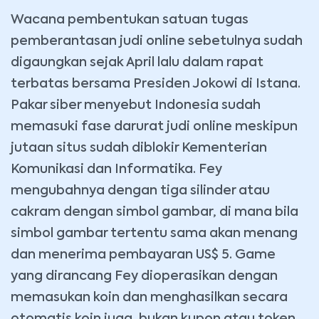
Wacana pembentukan satuan tugas
pemberantasan judi online sebetulnya sudah
digaungkan sejak April lalu dalam rapat
terbatas bersama Presiden Jokowi di Istana.
Pakar siber menyebut Indonesia sudah
memasuki fase darurat judi online meskipun
jutaan situs sudah diblokir Kementerian
Komunikasi dan Informatika. Fey
mengubahnya dengan tiga silinder atau
cakram dengan simbol gambar, di mana bila
simbol gambar tertentu sama akan menang
dan menerima pembayaran US$ 5. Game
yang dirancang Fey dioperasikan dengan
memasukan koin dan menghasilkan secara