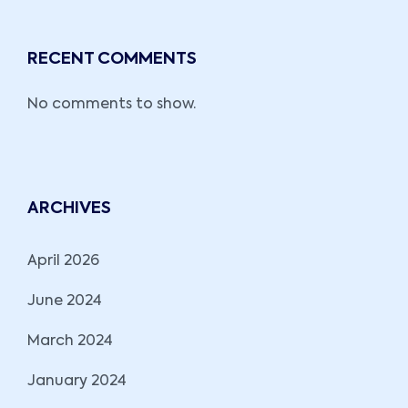
RECENT COMMENTS
No comments to show.
ARCHIVES
April 2026
June 2024
March 2024
January 2024