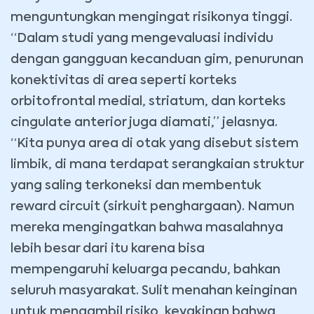
menguntungkan mengingat risikonya tinggi.
“Dalam studi yang mengevaluasi individu
dengan gangguan kecanduan gim, penurunan
konektivitas di area seperti korteks
orbitofrontal medial, striatum, dan korteks
cingulate anterior juga diamati,” jelasnya.
“Kita punya area di otak yang disebut sistem
limbik, di mana terdapat serangkaian struktur
yang saling terkoneksi dan membentuk
reward circuit (sirkuit penghargaan). Namun
mereka mengingatkan bahwa masalahnya
lebih besar dari itu karena bisa
mempengaruhi keluarga pecandu, bahkan
seluruh masyarakat. Sulit menahan keinginan
untuk mengambil risiko, keyakinan bahwa