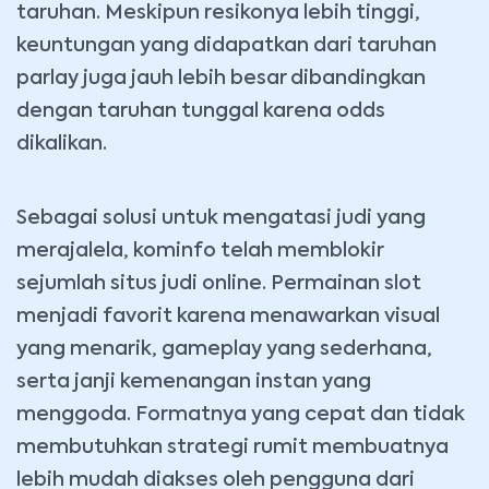
taruhan. Meskipun resikonya lebih tinggi,
keuntungan yang didapatkan dari taruhan
parlay juga jauh lebih besar dibandingkan
dengan taruhan tunggal karena odds
dikalikan.
Sebagai solusi untuk mengatasi judi yang
merajalela, kominfo telah memblokir
sejumlah situs judi online. Permainan slot
menjadi favorit karena menawarkan visual
yang menarik, gameplay yang sederhana,
serta janji kemenangan instan yang
menggoda. Formatnya yang cepat dan tidak
membutuhkan strategi rumit membuatnya
lebih mudah diakses oleh pengguna dari