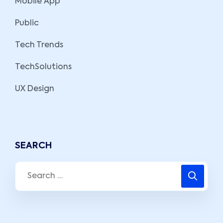
Mobile App
Public
Tech Trends
TechSolutions
UX Design
SEARCH