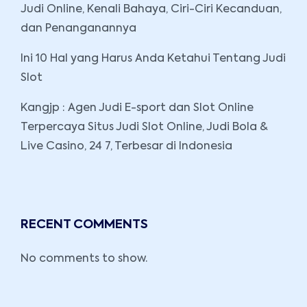
Judi Online, Kenali Bahaya, Ciri-Ciri Kecanduan,
dan Penanganannya
Ini 10 Hal yang Harus Anda Ketahui Tentang Judi
Slot
Kangjp : Agen Judi E-sport dan Slot Online
Terpercaya Situs Judi Slot Online, Judi Bola &
Live Casino, 24 7, Terbesar di Indonesia
RECENT COMMENTS
No comments to show.