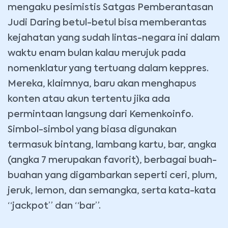
mengaku pesimistis Satgas Pemberantasan
Judi Daring betul-betul bisa memberantas
kejahatan yang sudah lintas-negara ini dalam
waktu enam bulan kalau merujuk pada
nomenklatur yang tertuang dalam keppres.
Mereka, klaimnya, baru akan menghapus
konten atau akun tertentu jika ada
permintaan langsung dari Kemenkoinfo.
Simbol-simbol yang biasa digunakan
termasuk bintang, lambang kartu, bar, angka
(angka 7 merupakan favorit), berbagai buah-
buahan yang digambarkan seperti ceri, plum,
jeruk, lemon, dan semangka, serta kata-kata
“jackpot” dan “bar”.