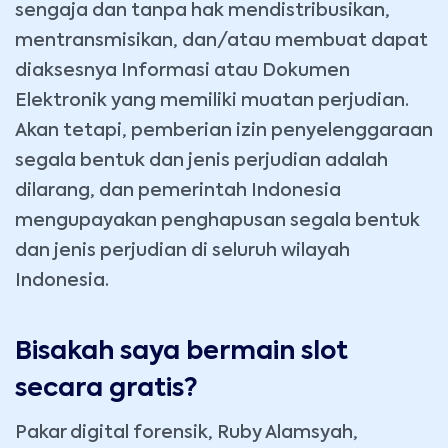
sengaja dan tanpa hak mendistribusikan,
mentransmisikan, dan/atau membuat dapat
diaksesnya Informasi atau Dokumen
Elektronik yang memiliki muatan perjudian.
Akan tetapi, pemberian izin penyelenggaraan
segala bentuk dan jenis perjudian adalah
dilarang, dan pemerintah Indonesia
mengupayakan penghapusan segala bentuk
dan jenis perjudian di seluruh wilayah
Indonesia.
Bisakah saya bermain slot
secara gratis?
Pakar digital forensik, Ruby Alamsyah,