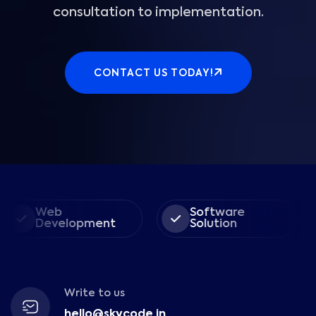
consultation to implementation.
CONTACT US TODAY!
Web
Software
Development
Solution
Write to us
hello@skycode.in