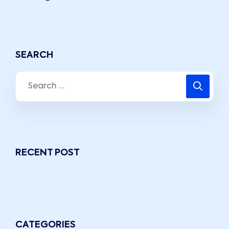
SEARCH
RECENT POST
CATEGORIES