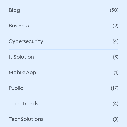
Blog
(50)
Business
(2)
Cybersecurity
(4)
It Solution
(3)
Mobile App
(1)
Public
(17)
Tech Trends
(4)
TechSolutions
(3)