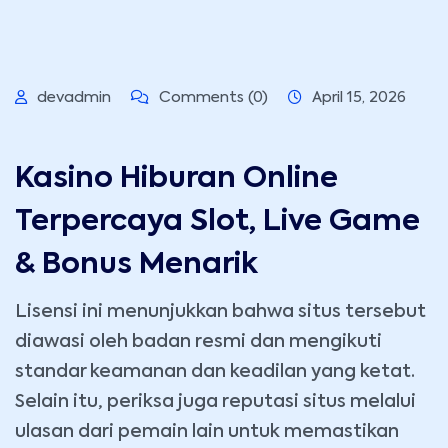
devadmin
Comments (0)
April 15, 2026
Kasino Hiburan Online
Terpercaya Slot, Live Game
& Bonus Menarik
Lisensi ini menunjukkan bahwa situs tersebut
diawasi oleh badan resmi dan mengikuti
standar keamanan dan keadilan yang ketat.
Selain itu, periksa juga reputasi situs melalui
ulasan dari pemain lain untuk memastikan