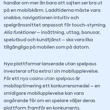
handlar om mer än bara att sajten ser bra ut
på en mobilskärm. Laddtiderna måste vara
snabba, navigationen intuitiv och
spelgränssnittet anpassat för touch-styrning.
Alla funktioner
– insättning, uttag, bonusar,
spelutbud och kundtjänst – ska vara lika
tillgängliga på mobilen som på datorn.
Nya plattformar lanserade utan spelpaus
investerar ofta extra i sin mobilupplevelse.
För ett
nya casino utan spelpaus
är
mobiloptimering ett konkurrensmedel – en
smidigare mobilupplevelse kan vara
avgörande för om en spelare väljer deras
plattform framför en konkurrents.