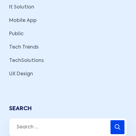
It Solution
Mobile App
Public
Tech Trends
TechSolutions
UX Design
SEARCH