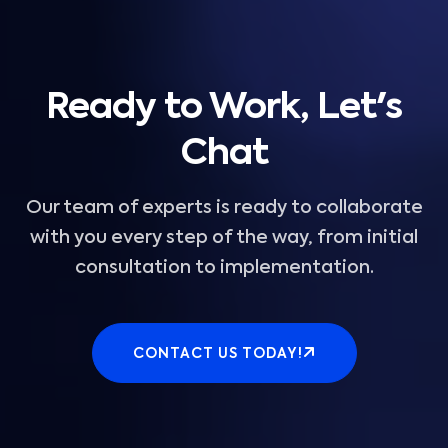
Ready to Work, Let's
Chat
Our team of experts is ready to collaborate
with you every step of the way, from initial
consultation to implementation.
CONTACT US TODAY!