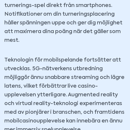
turnerings-spel direkt från smartphones.
Notifikationer om din turneringsplacering
håller spänningen uppe och ger dig möjlighet
att maximera dina poäng när det gäller som
mest.
Teknologin för mobilspelande fortsätter att
utvecklas. 5G-nätverkens utbredning
möjliggör ännu snabbare streaming och lägre
latens, vilket förbättrar live casino-
upplevelsen ytterligare. Augmented reality
och virtual reality-teknologi experimenteras
med av pionjärer i branschen, och framtidens
mobilcasinoupplevelse kan innebära en ännu
mer immersiv spelupplevelse.