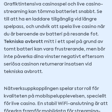
Grafiktintensiva casinospel och live casino-
streaming kan tömma batteriet snabbt. Se
till att ha en laddare tillgänglig vid längre
spelpass, och undvik att spela live casino när
du är beroende av batteri på resande fot.
Tekniska avbrott
mitt i ett spel på grund av
tomt batteri kan vara frustrerande, men bör
inte påverka dina vinster negativt eftersom
seriösa casinon returnerar insatsen vid
tekniska avbrott.
Nätverksuppkopplingen spelar stor roll för
kvaliteten på mobilspelupplevelsen, speciellt
för live casino. En stabil WiFi-anslutning är att
föredra framför mobildata för streaming-