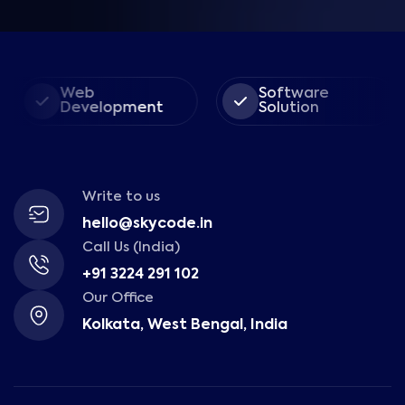
Web
Software
Development
Solution
Write to us
hello@skycode.in
Call Us (India)
+91 3224 291 102
Our Office
Kolkata, West Bengal, India