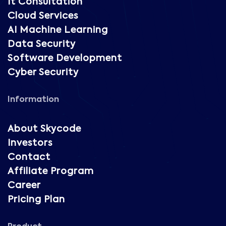
It Consultation
Cloud Services
AI Machine Learning
Data Security
Software Development
Cyber Security
Information
About Skycode
Investors
Contact
Affiliate Program
Career
Pricing Plan