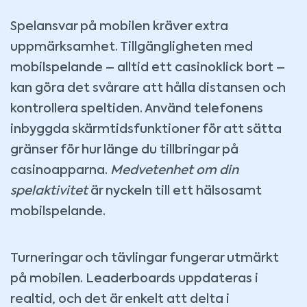
Spelansvar på mobilen kräver extra
uppmärksamhet. Tillgängligheten med
mobilspelande – alltid ett casinoklick bort –
kan göra det svårare att hålla distansen och
kontrollera speltiden. Använd telefonens
inbyggda skärmtidsfunktioner för att sätta
gränser för hur länge du tillbringar på
casinoapparna.
Medvetenhet om din
spelaktivitet
är nyckeln till ett hälsosamt
mobilspelande.
Turneringar och tävlingar fungerar utmärkt
på mobilen. Leaderboards uppdateras i
realtid, och det är enkelt att delta i