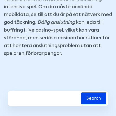
intensiva spel. Om du måste använda
mobildata, se till att du är på ett nätverk med
god täckning.
Dålig anslutning
kan leda till
buffring i live casino-spel, vilket kan vara
störande, men seriösa casinon har rutiner för
att hantera anslutningsproblem utan att
spelaren förlorar pengar.
Search