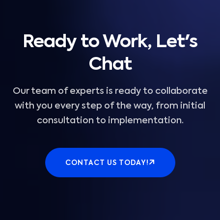
Ready to Work, Let's
Chat
Our team of experts is ready to collaborate
with you every step of the way, from initial
consultation to implementation.
CONTACT US TODAY!