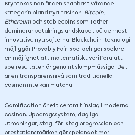
Kryptokasinon är den snabbast växande
kategorin bland nya casinon.
Bitcoin,
Ethereum
och stablecoins som Tether
dominerar betalningslandskapet på de mest
innovativa nya sajterna. Blockchain-teknologi
möjliggör Provably Fair-spel och ger spelare
en möjlighet att matematiskt verifiera att
spelresultaten är genuint slumpmässiga. Det
är en transparensnivå som traditionella
casinon inte kan matcha.
Gamification är ett centralt inslag i moderna
casinon. Uppdragssystem, dagliga
utmaningar, steg-för-steg progression och
prestationsmärken gör spelandet mer