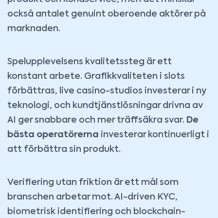
också antalet genuint oberoende aktörer på
marknaden.
Spelupplevelsens kvalitetssteg är ett
konstant arbete. Grafikkvaliteten i slots
förbättras, live casino-studios investerar i ny
teknologi, och kundtjänstlösningar drivna av
AI ger snabbare och mer träffsäkra svar.
De
bästa operatörerna
investerar kontinuerligt i
att förbättra sin produkt.
Verifiering utan friktion är ett mål som
branschen arbetar mot. AI-driven KYC,
biometrisk identifiering och blockchain-