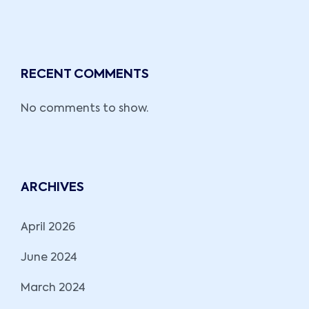
RECENT COMMENTS
No comments to show.
ARCHIVES
April 2026
June 2024
March 2024