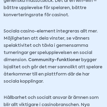
generiska massutskick. Det är en win-win –
bättre upplevelse för spelaren, bättre
konverteringsrate för casinot.
Sociala casino-element integreras allt mer.
Möjligheten att dela vinster, se vänners
spelaktivitet och tävla i gemensamma
turneringar ger spelupplevelsen en social
dimension.
Community-funktioner
bygger
lojalitet och gör det mer sannolikt att spelare
återkommer till en plattform där de har
sociala kopplingar.
Hållbarhet och socialt ansvar är ämnen som
blir allt viktigare i casinobranschen. Nya