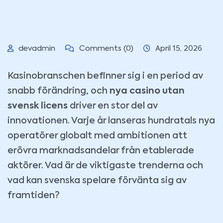
devadmin
Comments (0)
April 15, 2026
Kasinobranschen befinner sig i en period av
snabb förändring, och
nya casino utan
svensk licens
driver en stor del av
innovationen. Varje år lanseras hundratals nya
operatörer globalt med ambitionen att
erövra marknadsandelar från etablerade
aktörer. Vad är de viktigaste trenderna och
vad kan svenska spelare förvänta sig av
framtiden?