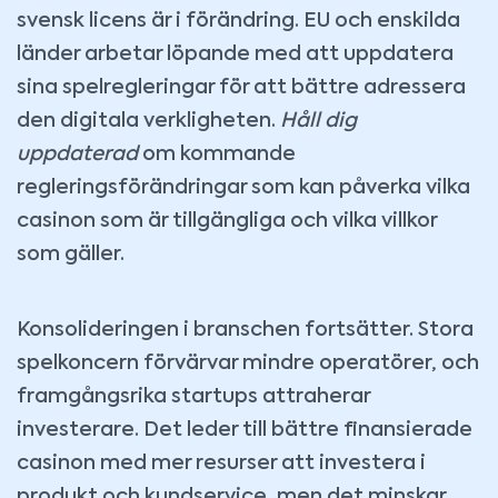
svensk licens är i förändring. EU och enskilda
länder arbetar löpande med att uppdatera
sina spelregleringar för att bättre adressera
den digitala verkligheten.
Håll dig
uppdaterad
om kommande
regleringsförändringar som kan påverka vilka
casinon som är tillgängliga och vilka villkor
som gäller.
Konsolideringen i branschen fortsätter. Stora
spelkoncern förvärvar mindre operatörer, och
framgångsrika startups attraherar
investerare. Det leder till bättre finansierade
casinon med mer resurser att investera i
produkt och kundservice, men det minskar