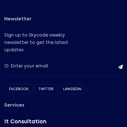
Newsletter
Sign up to Skycode weekly
newsletter to get the latest
updates.
FACEBOOK
TWITTER
LINKDEDIN
Services
It Consultation