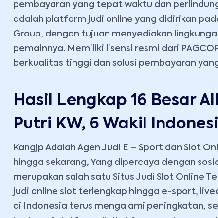
pembayaran yang tepat waktu dan perlindung
adalah platform judi online yang didirikan pa
Group, dengan tujuan menyediakan lingkungan
pemainnya. Memiliki lisensi resmi dari PAGC
berkualitas tinggi dan solusi pembayaran yan
Hasil Lengkap 16 Besar A
Putri KW, 6 Wakil Indones
Kangjp Adalah Agen Judi E – Sport dan Slot On
hingga sekarang, Yang dipercaya dengan sosi
merupakan salah satu Situs Judi Slot Online 
judi online slot terlengkap hingga e-sport, live
di Indonesia terus mengalami peningkatan, s