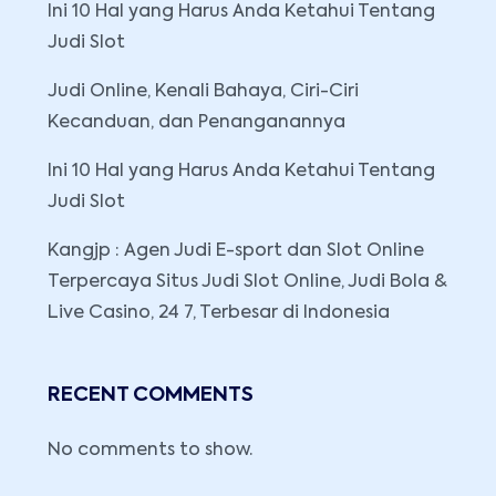
Ini 10 Hal yang Harus Anda Ketahui Tentang
Judi Slot
Judi Online, Kenali Bahaya, Ciri-Ciri
Kecanduan, dan Penanganannya
Ini 10 Hal yang Harus Anda Ketahui Tentang
Judi Slot
Kangjp : Agen Judi E-sport dan Slot Online
Terpercaya Situs Judi Slot Online, Judi Bola &
Live Casino, 24 7, Terbesar di Indonesia
RECENT COMMENTS
No comments to show.