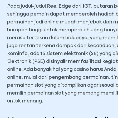
Pada judul-judul Reel Edge dari IGT, putaran
sehingga pemain dapat memperoleh hadiah be
permainan judi online mudah menjebak dan 
harapan tinggi untuk memperoleh uang banyak 
merasa tertekan dalam hidupnya, yang memilik
juga rentan terkena dampak dari kecanduan judi
Kominfo, ada 15 sistem elektronik (SE) yang 
Elektronik (PSE) disinyalir memfasilitasi kegia
online. Ada banyak hal yang
casino
harus Anda 
online, mulai dari pengembang permainan, ti
permainan slot yang ditampilkan agar sesuai 
memilih permainan slot yang memang memili
untuk menang.