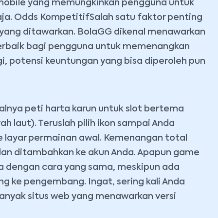
i mobile yang memungkinkan pengguna untuk
a. Odds KompetitifSalah satu faktor penting
 yang ditawarkan. BolaGG dikenal menawarkan
terbaik bagi pengguna untuk memenangkan
i, potensi keuntungan yang bisa diperoleh pun
lnya peti harta karun untuk slot bertema
h laut). Teruslah pilih ikon sampai Anda
e layar permainan awal. Kemenangan total
dan ditambahkan ke akun Anda. Apapun game
ja dengan cara yang sama, meskipun ada
g ke pengembang. Ingat, sering kali Anda
anyak situs web yang menawarkan versi