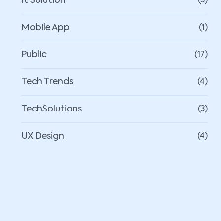
It Solution
(3)
Mobile App
(1)
Public
(17)
Tech Trends
(4)
TechSolutions
(3)
UX Design
(4)