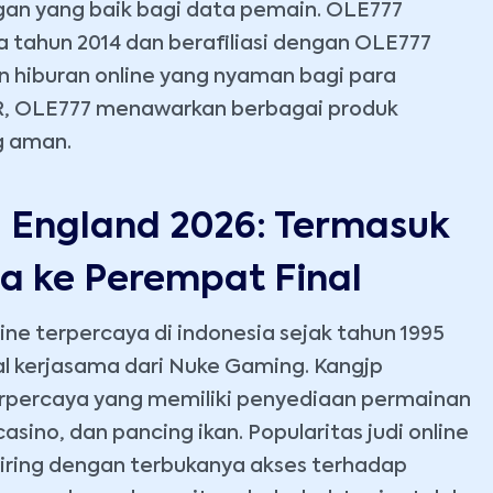
an yang baik bagi data pemain. OLE777
da tahun 2014 dan berafiliasi dengan OLE777
 hiburan online yang nyaman bagi para
OR, OLE777 menawarkan berbagai produk
g aman.
ll England 2026: Termasuk
ia ke Perempat Final
line terpercaya di indonesia sejak tahun 1995
al kerjasama dari Nuke Gaming. Kangjp
Terpercaya yang memiliki penyediaan permainan
casino, dan pancing ikan. Popularitas judi online
eiring dengan terbukanya akses terhadap