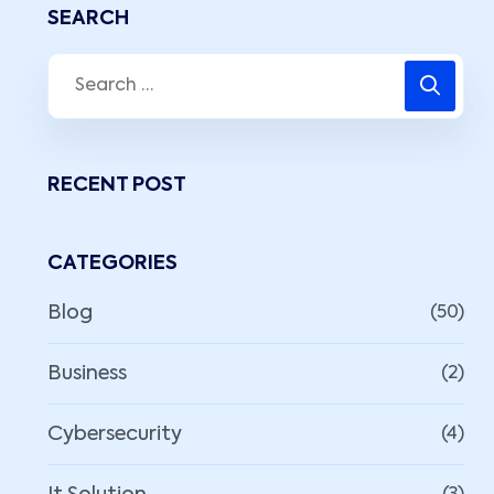
SEARCH
RECENT POST
CATEGORIES
Blog
(50)
Business
(2)
Cybersecurity
(4)