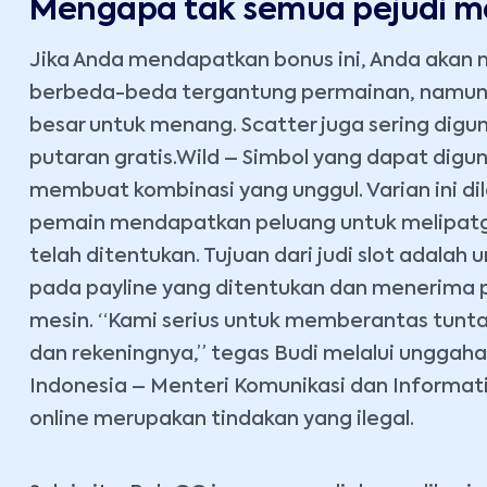
Mengapa tak semua pejudi 
Jika Anda mendapatkan bonus ini, Anda akan 
berbeda-beda tergantung permainan, namun f
besar untuk menang. Scatter juga sering digu
putaran gratis.Wild – Simbol yang dapat digu
membuat kombinasi yang unggul. Varian ini d
pemain mendapatkan peluang untuk melipa
telah ditentukan. Tujuan dari judi slot adala
pada payline yang ditentukan dan menerima
mesin. “Kami serius untuk memberantas tuntas 
dan rekeningnya,” tegas Budi melalui unggah
Indonesia – Menteri Komunikasi dan Informati
online merupakan tindakan yang ilegal.