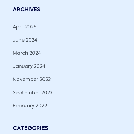
ARCHIVES
April 2026
June 2024
March 2024
January 2024
November 2023
September 2023
February 2022
CATEGORIES