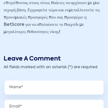
επιτρέποντας στους νέους παίκτες να αρχίσουν με μια
ισχυρή βάση. Εγγραφείτε τώρα και εκμεταλλευτείτε τις
προνομιακές προσφορές που σας προσφέρει η
BetScore για να απολαύσετε το παιχνίδι με
μεγαλύτερες πιθανότητες νίκης!
Leave A Comment
All fields marked with an asterisk (*) are required