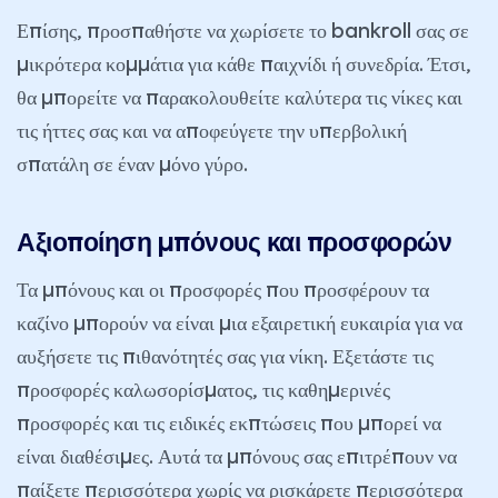
Επίσης, προσπαθήστε να χωρίσετε το bankroll σας σε
μικρότερα κομμάτια για κάθε παιχνίδι ή συνεδρία. Έτσι,
θα μπορείτε να παρακολουθείτε καλύτερα τις νίκες και
τις ήττες σας και να αποφεύγετε την υπερβολική
σπατάλη σε έναν μόνο γύρο.
Αξιοποίηση μπόνους και προσφορών
Τα μπόνους και οι προσφορές που προσφέρουν τα
καζίνο μπορούν να είναι μια εξαιρετική ευκαιρία για να
αυξήσετε τις πιθανότητές σας για νίκη. Εξετάστε τις
προσφορές καλωσορίσματος, τις καθημερινές
προσφορές και τις ειδικές εκπτώσεις που μπορεί να
είναι διαθέσιμες. Αυτά τα μπόνους σας επιτρέπουν να
παίξετε περισσότερα χωρίς να ρισκάρετε περισσότερα