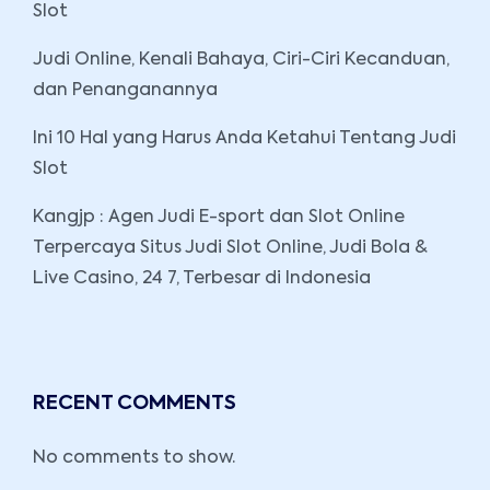
Slot
Judi Online, Kenali Bahaya, Ciri-Ciri Kecanduan,
dan Penanganannya
Ini 10 Hal yang Harus Anda Ketahui Tentang Judi
Slot
Kangjp : Agen Judi E-sport dan Slot Online
Terpercaya Situs Judi Slot Online, Judi Bola &
Live Casino, 24 7, Terbesar di Indonesia
RECENT COMMENTS
No comments to show.