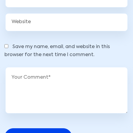
Save my name, email, and website in this
browser for the next time I comment.