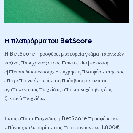
Η πλατφόρμα του BetScore
Η BetScore προσφέρει μια ευρεία γκάμα παιχνιδιών
καζίνο, παρέχοντας στους παίκτες μια μοναδική
εμπειρία διασκέδασης. Η εύχρηστη πλατφόρμα της σας
επιτρέπει να έχετε άμεση πρόσβαση σε όλα τα
αγαπημένα σας παιχνίδια, από κουλοχέρηδες έως
ζωντανά παιχνίδια.
Εκτός από τα παιχνίδια, η BetScore προσφέρει και
μπόνους καλωσορίσματος που φτάνουν έως 1.000€,