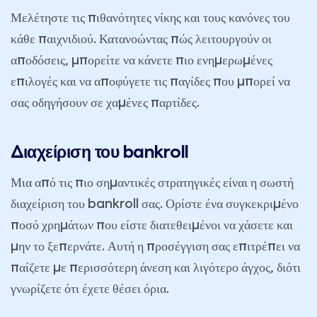
Μελέτηστε τις πιθανότητες νίκης και τους κανόνες του
κάθε παιχνιδιού. Κατανοώντας πώς λειτουργούν οι
αποδόσεις, μπορείτε να κάνετε πιο ενημερωμένες
επιλογές και να αποφύγετε τις παγίδες που μπορεί να
σας οδηγήσουν σε χαμένες παρτίδες.
Διαχείριση του bankroll
Μια από τις πιο σημαντικές στρατηγικές είναι η σωστή
διαχείριση του bankroll σας. Ορίστε ένα συγκεκριμένο
ποσό χρημάτων που είστε διατεθειμένοι να χάσετε και
μην το ξεπερνάτε. Αυτή η προσέγγιση σας επιτρέπει να
παίζετε με περισσότερη άνεση και λιγότερο άγχος, διότι
γνωρίζετε ότι έχετε θέσει όρια.