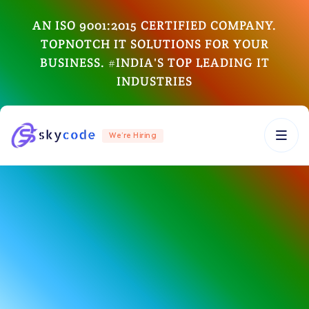
AN ISO 9001:2015 CERTIFIED COMPANY.
TOPNOTCH IT SOLUTIONS FOR YOUR
BUSINESS. #INDIA'S TOP LEADING IT
INDUSTRIES
We’re Hiring