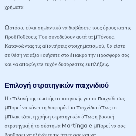
χρήματα.
Ωστόσο, είναι σημαντικό να διαβάσετε τους όρους και τις
προϋποθέσεις που συνοδεύουν αυτά τα μπόνους.
Κατανοώντας τις απαιτήσεις στοιχηματισμού, θα είστε
σε θέση να αξιοποιήσετε στο έπακρο την προσφορά σας
και να αποφύγετε τυχόν δυσάρεστες εκπλήξεις.
Επιλογή στρατηγικών παιχνιδιού
Η επιλογή της σωστής στρατηγικής για το παιχνίδι σας
μπορεί να κάνει τη διαφορά. Για παιχνίδια όπως το
μπλακ τζακ, η χρήση στρατηγικών όπως η βασική
στρατηγική ή το σύστημα Martingale μπορεί να σας
βοηθήσει να ελέγξετε τις ήττες σας και να