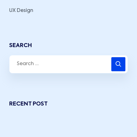
UX Design
SEARCH
RECENT POST