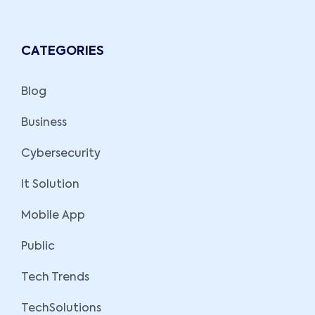
CATEGORIES
Blog
Business
Cybersecurity
It Solution
Mobile App
Public
Tech Trends
TechSolutions