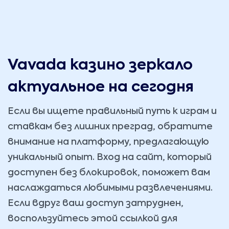
Vavada казино зеркало
актуальное на сегодня
Если вы ищете правильный путь к играм и
ставкам без лишних преград, обратите
внимание на платформу, предлагающую
уникальный опыт. Вход на сайт, который
доступен без блокировок, поможет вам
наслаждаться любимыми развлечениями.
Если вдруг ваш доступ затруднен,
воспользуйтесь этой ссылкой для