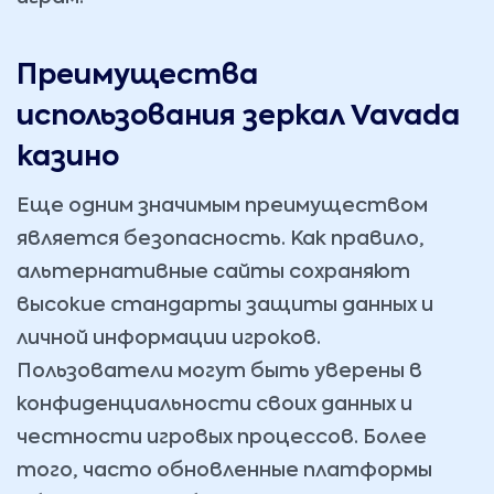
Преимущества
использования зеркал Vavada
казино
Еще одним значимым преимуществом
является безопасность. Как правило,
альтернативные сайты сохраняют
высокие стандарты защиты данных и
личной информации игроков.
Пользователи могут быть уверены в
конфиденциальности своих данных и
честности игровых процессов. Более
того, часто обновленные платформы