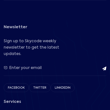
Newsletter
Sign up to Skycode weekly
newsletter to get the latest
updates.
FACEBOOK
TWITTER
LINKDEDIN
Services