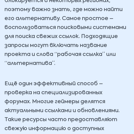
блокируется в некоторых регионах,
поэтому важно знать, где можно найти
его альтернативу. Самое простое –
воспользоваться поисковыми системами
для поиска свежих ссылок. Подходящие
запросы могут включать название
проекта и слова “рабочая ссылка” или
“альтернатива”.
Ещё один эффективный способ –
проверка на специализированных
форумах. Многие геймеры делятся
актуальными ссылками и обновлениями.
Такие ресурсы часто предоставляют
свежую информацию о доступных