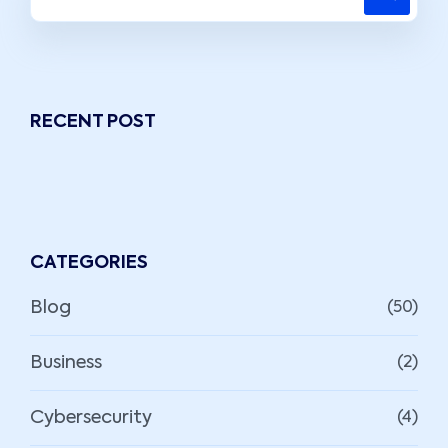
RECENT POST
CATEGORIES
Blog
(50)
Business
(2)
Cybersecurity
(4)