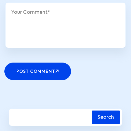
POST COMMENT
Search