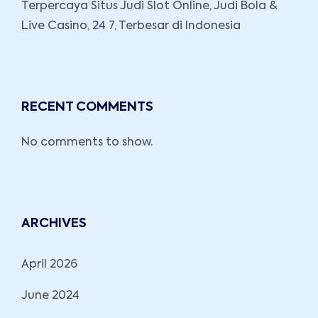
Terpercaya Situs Judi Slot Online, Judi Bola &
Live Casino, 24 7, Terbesar di Indonesia
RECENT COMMENTS
No comments to show.
ARCHIVES
April 2026
June 2024