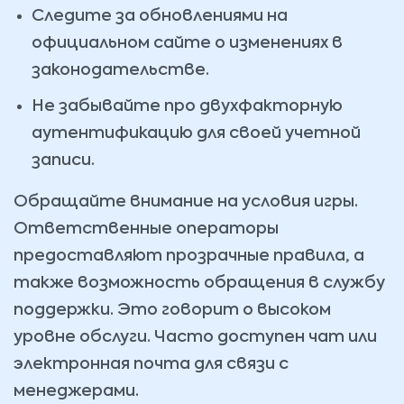
Следите за обновлениями на
официальном сайте о изменениях в
законодательстве.
Не забывайте про двухфакторную
аутентификацию для своей учетной
записи.
Обращайте внимание на условия игры.
Ответственные операторы
предоставляют прозрачные правила, а
также возможность обращения в службу
поддержки. Это говорит о высоком
уровне обслуги. Часто доступен чат или
электронная почта для связи с
менеджерами.